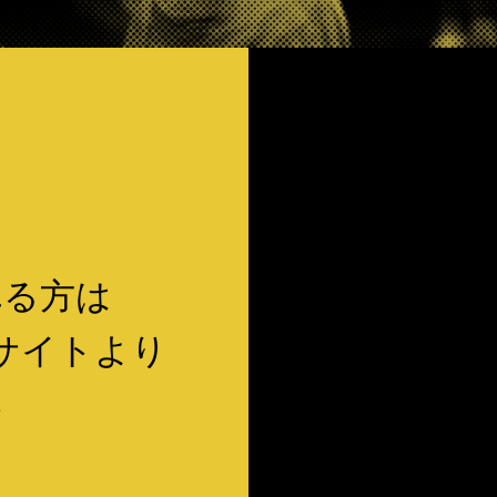
れる方は
サイトより
い