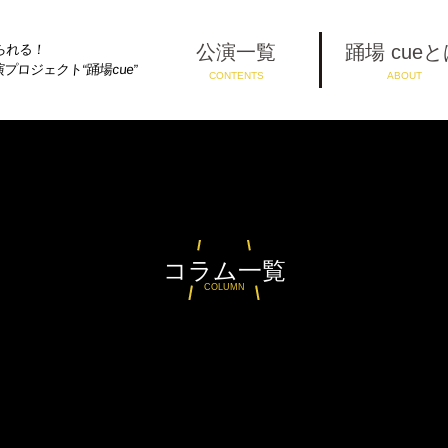
公演一覧
踊場 cue
られる！
ロジェクト“踊場cue”
CONTENTS
ABOUT
コラム一覧
COLUMN