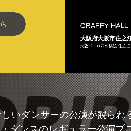
ら
GRAFFY HALL
大阪府大阪市住之
大阪メトロ四ツ橋線 住之江
新しいダンサーの
公演が観られ
初・ダンスの
レギュラー公演
プ