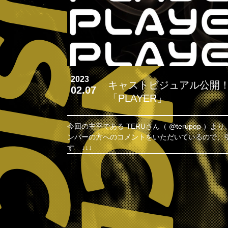
2023
キャストビジュアル公開
02.07
「PLAYER」
今回の主宰である TERUさん（ @terupop ）よ
ンバーの方へのコメントをいただいているので、
す ↓↓↓