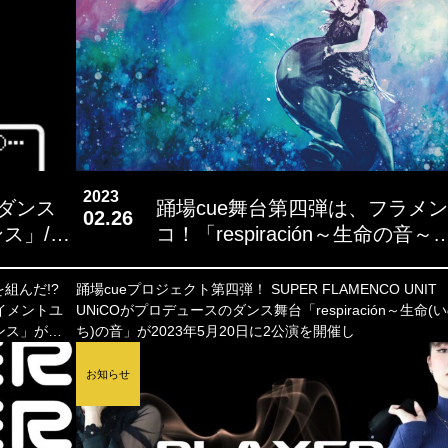
2023
険ダンス
踊場cue舞台第四弾は、フラメン
02.26
ス」/
コ！「respiración～生命の音～」
UNiCO
踊場cueプロジェクト第四弾！ SUPER FLAMENCO UNIT
テイメントユ
UNiCOがプロデュースのダンス舞台「respiración～生命(
ンス」が
ち)の音」が2023年5月20日に2公演を開催し
お知らせ