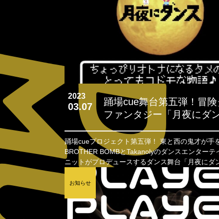
2023
踊場cue舞台第五弾！冒
03.07
ファンタジー「月夜にダン
HELLO TITY
踊場cueプロジェクト第五弾！ 東と西の鬼才が手を組んだ!?
BROTHER BOMBとTakanolyのダンスエンター
ニットがプロデュースするダンス舞台「月夜にダ
2023
お知らせ