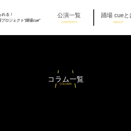
公演一覧
踊場 cue
られる！
ロジェクト“踊場cue”
CONTENTS
ABOUT
コラム一覧
COLUMN