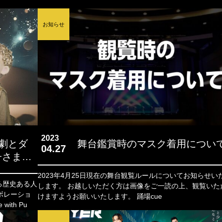
お知らせ
2023
形劇とダ
舞台鑑賞時のマスク着用につい
04.27
子さま～
/ 人形劇団
2023年4月25日現在の舞台観覧ルールについてお知らせい
します。 お越しいただく方は画像をご一読の上、観覧いただ
ボレーショ
けますようお願いいたします。 踊場cue
th Pu