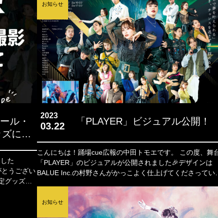
お知らせ
2023
ュール・
「PLAYER」ビジュアル公開！
03.22
ッズにつ
こんにちは！踊場cue広報の中田トモエです。 この度、舞台
ました
「PLAYER」のビジュアルが公開されました🎉デザインは
がとうござい
BALUE Inc.の村野さんがかっこよく仕上げてくださってい
す！
お知らせ