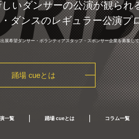
新しいダンサーの
公演が観られ
初・ダンスの
レギュラー公演
プ
は、出展希望ダンサー・ボランティアスタッフ・スポンサー企業を募集し
踊場 cueとは
演一覧
踊場 cueとは
コラム一覧