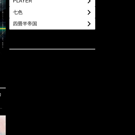
PLAYER
七色
四畳半帝国
ま