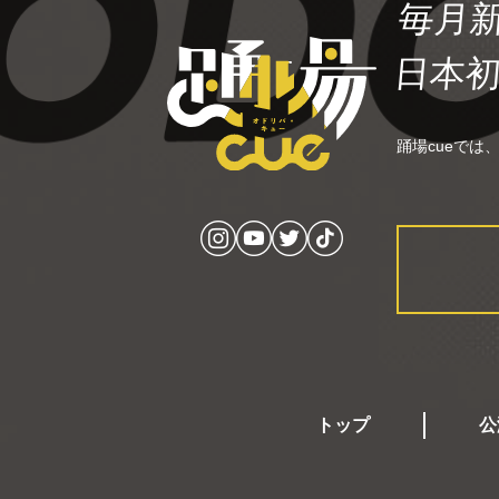
毎月
日本
踊場cueで
トップ
公