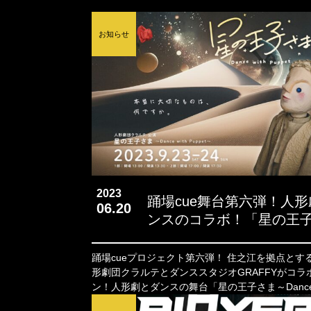
お知らせ
2023
踊場cue舞台第六弾！人
06.20
ンスのコラボ！「星の王
Dance with Puppet～」
クラルテ
踊場cueプロジェクト第六弾！ 住之江を拠点とする歴史ある人
形劇団クラルテとダンススタジオGRAFFYがコラ
ン！人形劇とダンスの舞台「星の王子さま～Dance wi