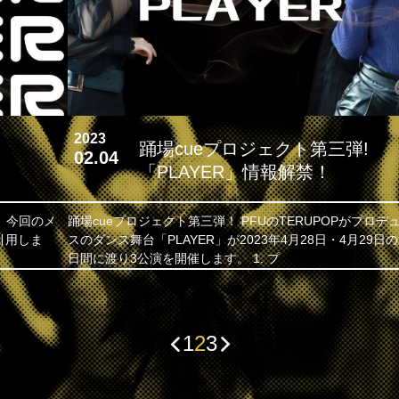
2023
！
踊場cueプロジェクト第三弾!
02.04
「PLAYER」情報解禁！
り、今回のメ
踊場cueプロジェクト第三弾！ PFUのTERUPOPがプロデュー
引用しま
スのダンス舞台「PLAYER」が2023年4月28日・4月29日の
日間に渡り3公演を開催します。 1. プ
1
2
3