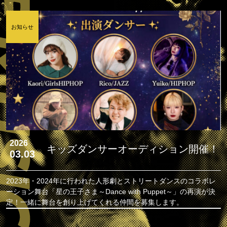
お知らせ
2026
キッズダンサーオーディション開催！
03.03
2023年・2024年に行われた人形劇とストリートダンスのコラボレ
ーション舞台「星の王子さま～Dance with Puppet～」の再演が決
定！一緒に舞台を創り上げてくれる仲間を募集します。