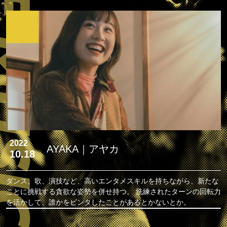
2022
AYAKA｜アヤカ
10.18
ダンス、歌、演技など、高いエンタメスキルを持ちながら、新たな
ことに挑戦する貪欲な姿勢を併せ持つ。 洗練されたターンの回転力
を活かして、誰かをビンタしたことがあるとかないとか。