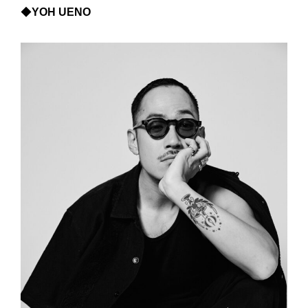
◆
YOH UENO