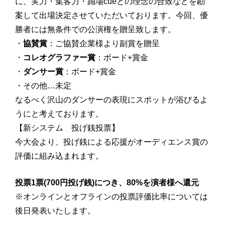
に、実力・集客力・踊場cueとの理念の合致などを勘
案して出場決定させていただいております。今回、優
勝者には無条件での公演権を贈呈致します。
・
協賛賞
：ご協賛企業様より副賞を贈呈
・
コレオグラファー賞
：ボード+賞金
・
ダンサー賞
：ボード+賞金
・その他…未定
なるべく沢山のダンサーの表現にスポットが浴びるよ
うにと考えております。
【新システム 投げ銭投票】
今大会より、投げ銭による応援がオーディエンス賞の
評価に組み込まれます。
投票1票(700円投げ銭)につき、80%を演者様へ還元
※オンラインとオフラインの投票評価比率については
後日発表いたします。