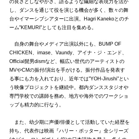
の良さとしなやかさ、語るような繊細な表現力を活か
し、ダンスを通じて役を演じる機会が多く、数々の舞
台やイマーシブシアターに出演。Hagri Kanekoとのチ
ーム”KEMURI”としても注目を集める。
自身の舞台やメディア出演以外にも、BUMP OF
CHICKEN、imase、Vaundy、アイナ・ジ・エンド、
Official髭男dismなど、幅広い世代のアーティストの
MVやCMの振付/演出を手がける。振付作品を発表す
る事にも力を入れており、近年では”YOH-Jirushi”とい
う映像プロジェクトを継続中。都内ダンススタジオや
専門学校での講師を務め、地方や海外でのワークショ
ップも精力的に行なう。
また、幼少期に声優/俳優として活動していた経歴を
持ち、代表作は映画『ハリー・ポッター』全シリーズ